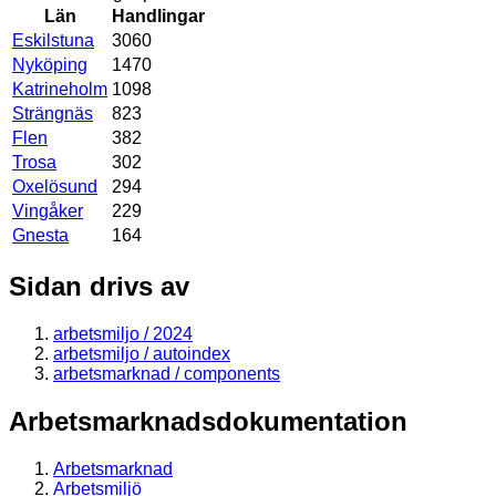
Län
Handlingar
Eskilstuna
3060
Nyköping
1470
Katrineholm
1098
Strängnäs
823
Flen
382
Trosa
302
Oxelösund
294
Vingåker
229
Gnesta
164
Sidan drivs av
arbetsmiljo / 2024
arbetsmiljo / autoindex
arbetsmarknad / components
Arbetsmarknadsdokumentation
Arbetsmarknad
Arbetsmiljö